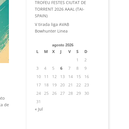
TROFEU FESTES CIUTAT DE
TORRENT 2026 AAAL (TAI-
SPAIN)
V tirada liga AVAB
Bowhunter Linea
agosto 2026
L
M
X
J
V
S
D
1
2
3
4
5
6
7
8
9
10
11
12
13
14
15
16
17
18
19
20
21
22
23
24
25
26
27
28
29
30
ato
31
ta de
« Jul