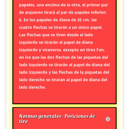
papeles, una encima de la otra, el primer par
de arqueros tirará al par de papeles inferior.
En los papeles de diana de 35 cm, las
cuatro flechas se tirarán a un único papel.
Las flechas que se tiren desde el lado
izquierdo se tirarán al papel de diana
izquierdo y viceversa, excepto en tiros Fan,
en los que las dos flechas de las piquetas del
lado izquierdo se tirarán al papel de diana del
lado izquierdo y las flechas de la piquetas del
lado derecho se tirarán al papel de diana del
lado derecho.
Normas generales - Posiciones de
tiro