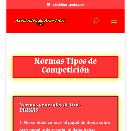
info@ifaa-spain.com
Normas Tipos de
Competición
Normas generales de tiro -
DIANAS
No se debe colocar el papel de diana sobre
otro papel más grande, ni debe haber