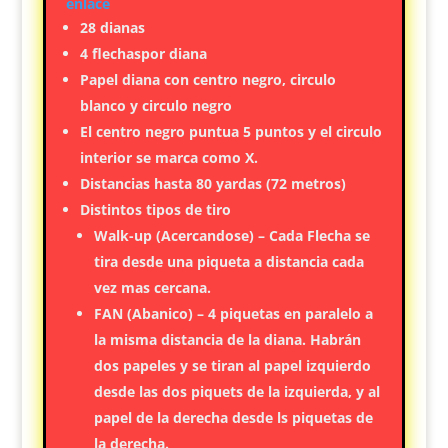
enlace
28 dianas
4 flechaspor diana
Papel diana con centro negro, circulo
blanco y circulo negro
El centro negro puntua 5 puntos y el circulo
interior se marca como X.
Distancias hasta 80 yardas (72 metros)
Distintos tipos de tiro
Walk-up (Acercandose) – Cada Flecha se
tira desde una piqueta a distancia cada
vez mas cercana.
FAN (Abanico) – 4 piquetas en paralelo a
la misma distancia de la diana. Habrán
dos papeles y se tiran al papel izquierdo
desde las dos piquets de la izquierda, y al
papel de la derecha desde ls piquetas de
la derecha.