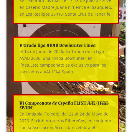
Se celebrará los días 16-17-18 de Julio de 2026,
en Caserio Madre Juana nº1 Finca el Sauquero,
en Los Realejos 38410, Santa Cruz de Tenerife.
V tirada liga AVAB Bowhunter Linea
el 14 de Junio de 2026, 5a Tirada de la Liga
AVAB 2026, una ronda Bowhunter en
línea.Este campeonato es exclusivo para los
asociados a AAL IFAA Spain.
VI Campeonato de España FLINT AAL (IFAA-
SPAIN)
En Ontígola (Toledo). del 22 al 24 de Mayo de
2026. El club Arqueros Ribereños, en conjunto
con la Asociación Arco Libre celebra el