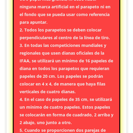
ninguna marca artificial en el parapeto ni en
el fondo que se pueda usar como referencia
para apuntar.
Todos los parapetos se deben colocar
perpendiculares al centro de la línea de tiro.
En todas las competiciones mundiales y
regionales que usen dianas oficiales de la
IFAA, se utilizará un mínimo de 16 papeles de
diana en todos los parapetos que requieran
papeles de 20 cm. Los papeles se podrán
colocar en 4 x 4, de manera que haya filas
verticales de cuatro dianas.
En el caso de papeles de 35 cm, se utilizará
un mínimo de cuatro papeles. Estos papeles
se colocarán en forma de cuadrado, 2 arriba y
2 abajo, uno junto a otro.
Cuando se proporcionen dos parejas de