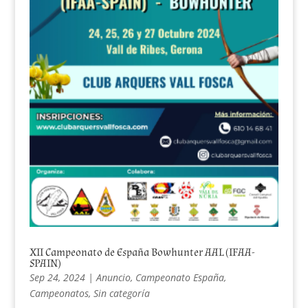
XII Campeonato de España Bowhunter AAL (IFAA-
SPAIN)
Sep 24, 2024
|
Anuncio
,
Campeonato España
,
Campeonatos
,
Sin categoría