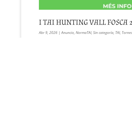
I TAI HUNTING VALL FOSCA 
Abr 9, 2026
|
Anuncio
,
NormaTAI
,
Sin categoría
,
TAI
,
Torne
CIRCULAR INSCRIPCION UBICACIÓN INSCRITOS 
que queda abierto el plazo de inscripción par
exclusivo para los asociados a la Asociación Arc