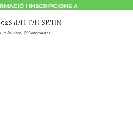
2026 AAL TAI-SPAIN
o
,
📌 Anuncios
,
🏆 Campeonatos
PATRULLAS RESULTADOS Estimados arqueros, nos alegra comunic
aparticipar en la I TIRADA TAI VALL FOSCA 2026.Este campeonato es
o...