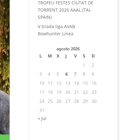
TROFEU FESTES CIUTAT DE
TORRENT 2026 AAAL (TAI-
SPAIN)
V tirada liga AVAB
Bowhunter Linea
agosto 2026
L
M
X
J
V
S
D
1
2
3
4
5
6
7
8
9
10
11
12
13
14
15
16
17
18
19
20
21
22
23
24
25
26
27
28
29
30
31
« Jul