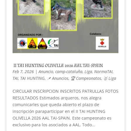
II TAI HUNTING OLIVELLA 2026 AAL TAI-SPAIN
Feb 7, 2026
|
Anuncio
,
camp-cataluña
,
Liga
,
NormaTAI
,
TAI
,
TAI HUNTING
,
📌 Anuncios
,
🏆 Campeonatos
,
🥇 Liga
CIRCULAR INSCRIPCION INSCRITOS PATRULLAS FOTOS
RESULTADOS Estimados arqueros, nos alegra
comunicarles que queda abierto el plazo de
inscripción paraparticipar en el II TAI HUNTING
OLIVELLA 2026 AAL TAI-SPAIN. Este campeonato es
exclusivo para los asociados a AAL. Todo...