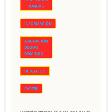
RONDA 2
INFORMACIÓN
ASIGNACIÓN
DIANAS
DOMINGO
UBICACION
CARTEL
Estimados amantes de la arquería, nos es