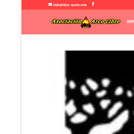
info@ifaa-spain.com
IM