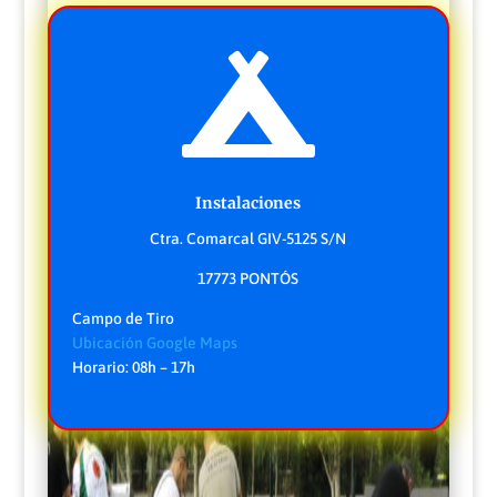

Instalaciones
Ctra. Comarcal GIV-5125 S/N
17773 PONTÓS
Campo de Tiro
Ubicación Google Maps
Horario: 08h – 17h