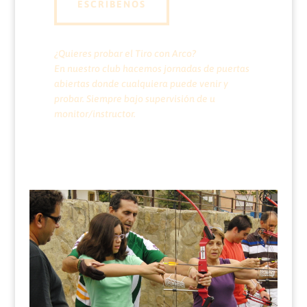
ESCRIBENOS
¿Quieres probar el Tiro con Arco?
En nuestro club hacemos jornadas de puertas
abiertas donde cualquiera puede venir y
probar. Siempre bajo supervisión de u
monitor/instructor.