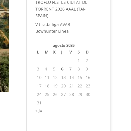
TROFEU FESTES CIUTAT DE
TORRENT 2026 AAAL (TAI-
SPAIN)
V tirada liga AVAB
Bowhunter Linea
agosto 2026
L
M
X
J
V
S
D
1
2
3
4
5
6
7
8
9
10
11
12
13
14
15
16
17
18
19
20
21
22
23
24
25
26
27
28
29
30
31
« Jul