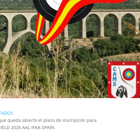
TADOS
ue queda abierto el plazo de inscripción para
IELD 2026 AAL IFAA-SPAIN.