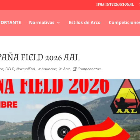
IFAA INTERNACIONAL
PORTANTE
Normativas
Estilos de Arco
Competicione
AÑA FIELD 2026 AAL
os
,
FIELD
,
NormaIFAA
,
📌 Anuncios
,
🏹 Arco
,
🏆 Campeonatos