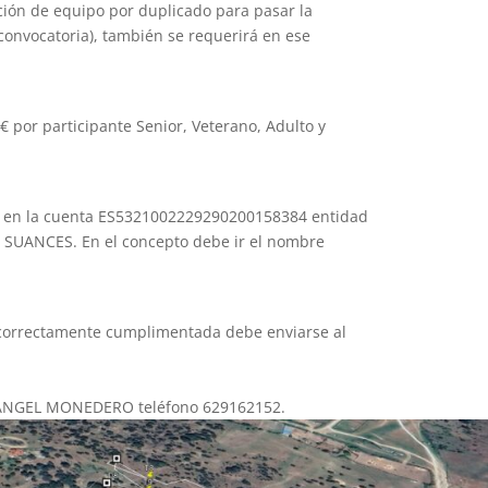
ión de equipo por duplicado para pasar la
a convocatoria), también se requerirá en ese
0 € por participante Senior, Veterano, Adulto y
ria en la cuenta ES5321002229290200158384 entidad
SUANCES. En el concepto debe ir el nombre
ón correctamente cumplimentada debe enviarse al
n ANGEL MONEDERO teléfono 629162152.