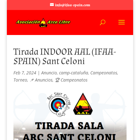
info@ifaa-spain.com
Tirada INDOOR AAL (IFAA-
SPAIN) Sant Celoni
Feb 7, 2024
|
Anuncio
,
camp-cataluña
,
Campeonatos
,
Torneo
,
📌 Anuncios
,
🏆 Campeonatos