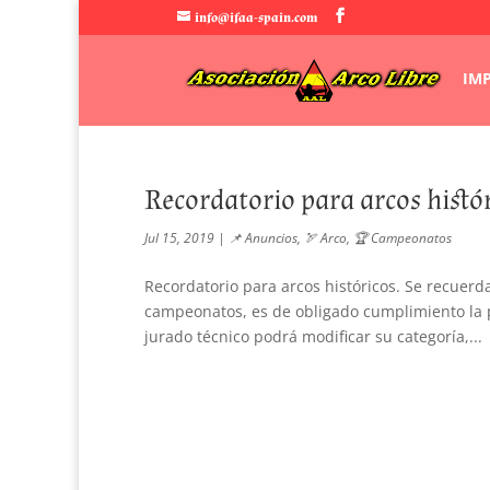
info@ifaa-spain.com
IM
Recordatorio para arcos histó
Jul 15, 2019
|
📌 Anuncios
,
🏹 Arco
,
🏆 Campeonatos
Recordatorio para arcos históricos. Se recuerda
campeonatos, es de obligado cumplimiento la p
jurado técnico podrá modificar su categoría,...