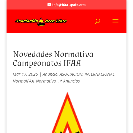
info@ifaa-spain.com
Novedades Normativa
Campeonatos IFAA
Mar 17, 2025
|
Anuncio
,
ASOCIACION
,
INTERNACIONAL
,
NormaIFAA
,
Normativa
,
📌 Anuncios