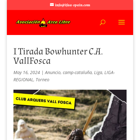
info@ifaa-spain.com
I Tirada Bowhunter C.A.
VallFosca
May 16, 2024
|
Anuncio
,
camp-cataluña
,
Liga
,
LIGA-
REGIONAL
,
Torneo