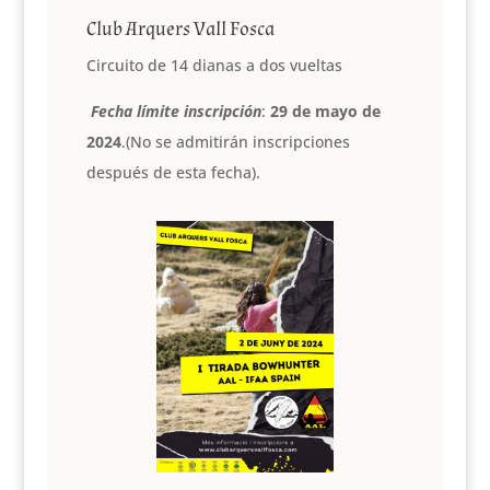
C
lub
A
rquers
V
all
F
osca
Circuito de 14 dianas a dos vueltas
Fecha límite inscripción
:
29 de mayo de
2024
.(No se admitirán inscripciones
después de esta fecha).