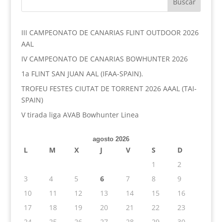
III CAMPEONATO DE CANARIAS FLINT OUTDOOR 2026
AAL
IV CAMPEONATO DE CANARIAS BOWHUNTER 2026
1a FLINT SAN JUAN AAL (IFAA-SPAIN).
TROFEU FESTES CIUTAT DE TORRENT 2026 AAAL (TAI-
SPAIN)
V tirada liga AVAB Bowhunter Linea
agosto 2026
L
M
X
J
V
S
D
1
2
3
4
5
6
7
8
9
10
11
12
13
14
15
16
17
18
19
20
21
22
23
24
25
26
27
28
29
30