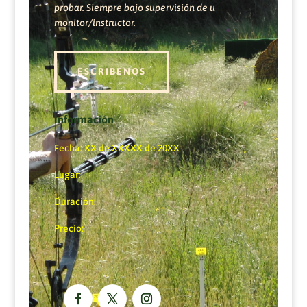
probar. Siempre bajo supervisión de u
monitor/instructor.
ESCRIBENOS
Información
Fecha: XX de XXXXX de 20XX
Lugar:
Duración:
Precio: