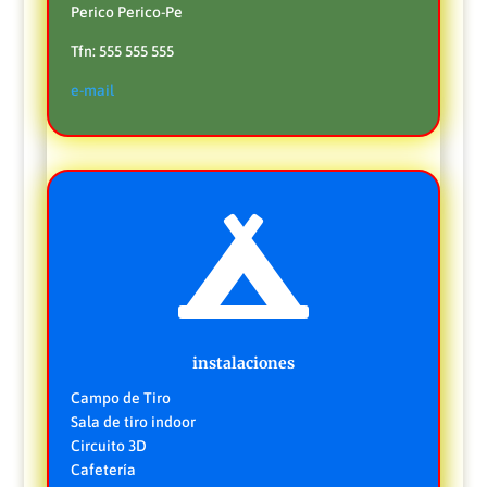
Perico Perico-Pe
Tfn: 555 555 555
e-mail

instalaciones
Campo de Tiro
Sala de tiro indoor
Circuito 3D
Cafetería