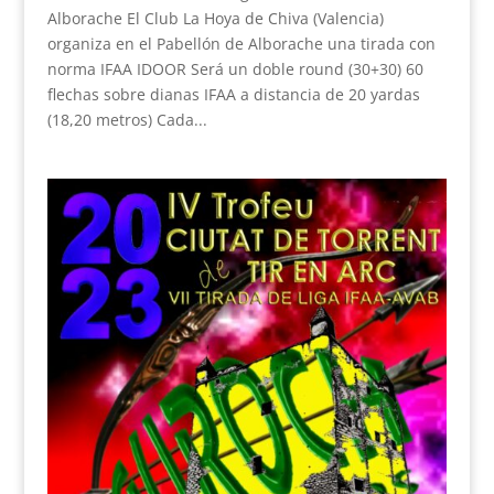
Alborache El Club La Hoya de Chiva (Valencia)
organiza en el Pabellón de Alborache una tirada con
norma IFAA IDOOR Será un doble round (30+30) 60
flechas sobre dianas IFAA a distancia de 20 yardas
(18,20 metros) Cada...