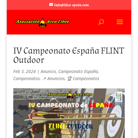
info@ifaa-spain.com
IV Campeonato España FLINT
Outdoor
Feb 3, 2024
|
Anuncio
,
Campeonato España
,
Campeonatos
,
📌 Anuncios
,
🏆 Campeonatos